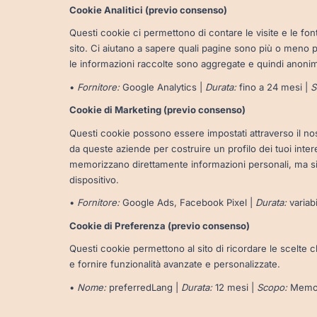
Cookie Analitici (previo consenso)
Questi cookie ci permettono di contare le visite e le font
sito. Ci aiutano a sapere quali pagine sono più o meno p
le informazioni raccolte sono aggregate e quindi anoni
•
Fornitore:
Google Analytics |
Durata:
fino a 24 mesi |
S
Cookie di Marketing (previo consenso)
Questi cookie possono essere impostati attraverso il nostr
da queste aziende per costruire un profilo dei tuoi intere
memorizzano direttamente informazioni personali, ma si
dispositivo.
•
Fornitore:
Google Ads, Facebook Pixel |
Durata:
variab
Cookie di Preferenza (previo consenso)
Questi cookie permettono al sito di ricordare le scelte che
e fornire funzionalità avanzate e personalizzate.
•
Nome:
preferredLang |
Durata:
12 mesi |
Scopo:
Memori